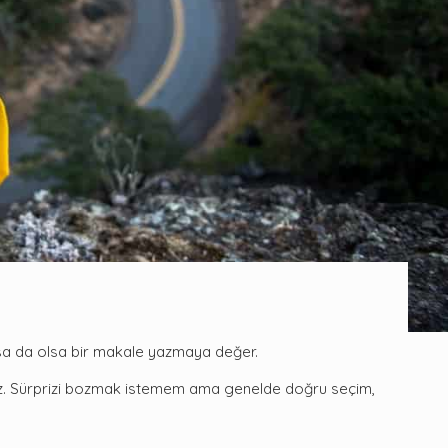
ısa da olsa bir makale yazmaya değer.
nız. Sürprizi bozmak istemem ama genelde doğru seçim,