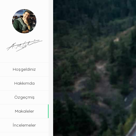
Hoşgeldiniz
Hakkımda
Özgeçmiş
Makaleler
İncelemeler