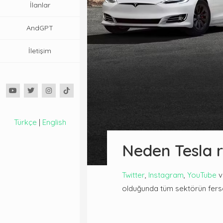
İlanlar
AndGPT
İletişim
Türkçe
|
English
Neden Tesla ra
Twitter
,
Instagram
,
YouTube
v
olduğunda tüm sektörün fersah