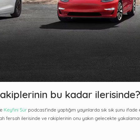
kiplerinin bu kadar ilerisinde
e
Keyfini Sür
podcast'inde yaptığım yayınlarda sık sık şunu ifade e
 fersah ilerisinde ve rakiplerinin onu yakın gelecekte yakalaması 