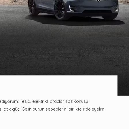
?
diyorum: Tesla, elektrikli araçlar söz konusu
çok güç. Gelin bunun sebeplerini birlikte irdeleyelim: