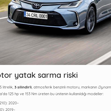
tor yatak sarma riski
litrelik,
3 silindirli
, atmosferik benzinli motoru, markanın
Dynami
olla'da 125 hp ve 153 Nm üreten bu ünitenin kullanıldığı modeller:
210): 2020–
0): 2019–