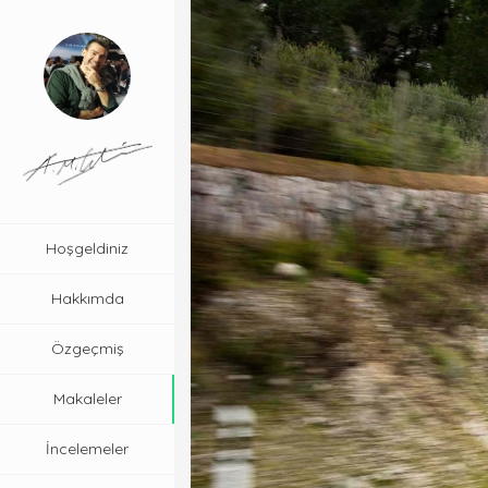
Hoşgeldiniz
Hakkımda
Özgeçmiş
Makaleler
İncelemeler