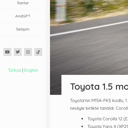
İlanlar
AndGPT
İletişim
Türkçe
|
English
Toyota 1.5 mo
Toyota'nın M15A-FKS kodlu, 1.5 
nesliyle birlikte tanıtıldı. Cor
Toyota Corolla 12 (E
Toyota Yaris 4 (XP21